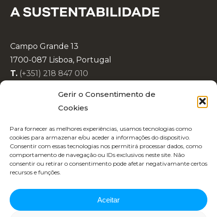
Campo Grande 13
1700-087 Lisboa, Portugal
T.
(+351) 218 847 010
E.
info@lisboaenova.org
Gerir o Consentimento de
Cookies
Política de Privacidade
Para fornecer as melhores experiências, usamos tecnologias como
Política de Cookies
cookies para armazenar e/ou aceder a informações do dispositivo.
Consentir com essas tecnologias nos permitirá processar dados, como
Código de Conduta
comportamento de navegação ou IDs exclusivos neste site. Não
Recrutamento
consentir ou retirar o consentimento pode afetar negativamante certos
recursos e funções.
Aceitar