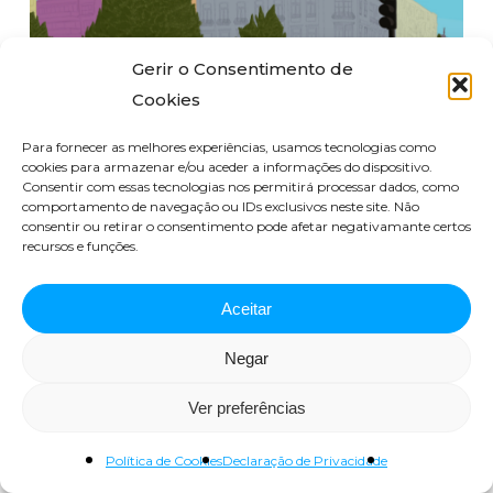
Gerir o Consentimento de
Cookies
Para fornecer as melhores experiências, usamos tecnologias como
cookies para armazenar e/ou aceder a informações do dispositivo.
Consentir com essas tecnologias nos permitirá processar dados, como
comportamento de navegação ou IDs exclusivos neste site. Não
1 dia a pedalar, porque não?
consentir ou retirar o consentimento pode afetar negativamante certos
recursos e funções.
Janeiro 19, 2024
Aceitar
Negar
Ver preferências
Política de Cookies
Declaração de Privacidade