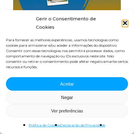
Gerir o Consentimento de
Cookies
Visita solar ao sistema
Para fornecer as melhores experiências, usamos tecnologias como
fotovoltaico do Edifício Solar
cookies para armazenar e/ou aceder a informações do dispositivo.
Consentir com essas tecnologias nos permitirá processar dados, como
XXI LNEG
comportamento de navegação ou IDs exclusivos neste site. Não
consentir ou retirar o consentimento pode afetar negativamante certos
recursos e funções.
Outubro 24, 2023
Aceitar
Negar
Ver preferências
Política de Cookies
Declaração de Privacidade