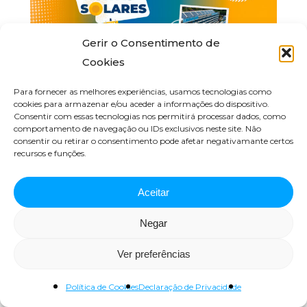
Gerir o Consentimento de
Cookies
Para fornecer as melhores experiências, usamos tecnologias como
cookies para armazenar e/ou aceder a informações do dispositivo.
Consentir com essas tecnologias nos permitirá processar dados, como
comportamento de navegação ou IDs exclusivos neste site. Não
consentir ou retirar o consentimento pode afetar negativamante certos
recursos e funções.
Visita solar ao sistema
Aceitar
fotovoltaico da Faculdade
de Ciências da Universidade
Negar
de Lisboa
Ver preferências
Julho 25, 2023
Política de Cookies
Declaração de Privacidade