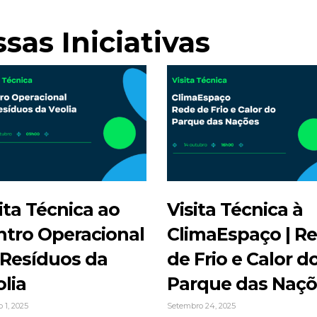
sas Iniciativas
ita Técnica ao
Visita Técnica à
ntro Operacional
ClimaEspaço | R
 Resíduos da
de Frio e Calor d
lia
Parque das Naç
 1, 2025
Setembro 24, 2025