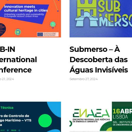
B-IN
Submerso – À
ernational
Descoberta das
nference
Águas Invisíveis
 21, 2024
Setembro 27, 2024