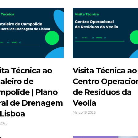
ita Técnica ao
Visita Técnica ao
aleiro de
Centro Operacio
mpolide | Plano
de Resíduos da
ral de Drenagem
Veolia
 Lisboa
Março 18, 2025
, 2025