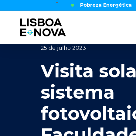
Skip
Pobreza Energética
to
main
content
25 de julho 2023
Visita sol
sistema
fotovolta
Faculdad