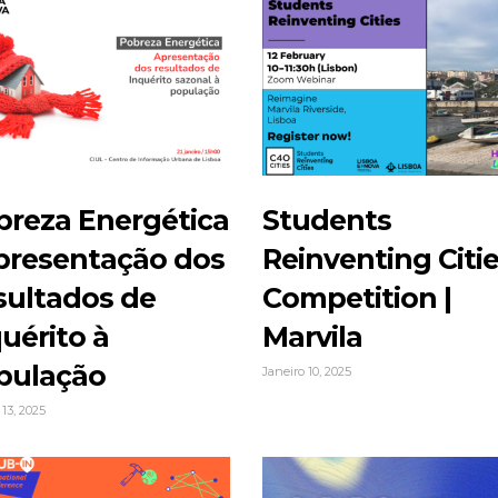
breza Energética
Students
Apresentação dos
Reinventing Citi
sultados de
Competition |
uérito à
Marvila
pulação
Janeiro 10, 2025
 13, 2025