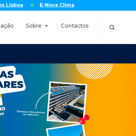
os Lisboa
E-Nova Clima
search
uação
Sobre
Contactos