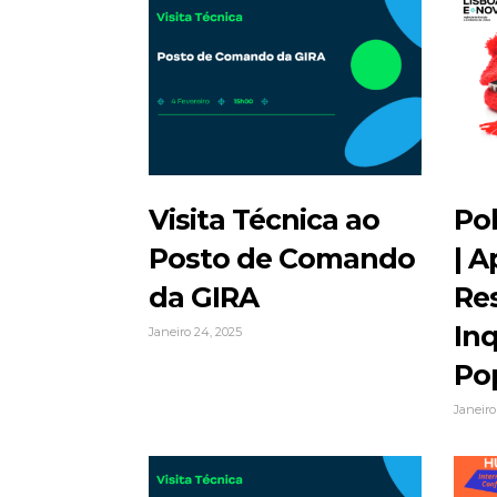
Visita Técnica ao
Po
Posto de Comando
| 
da GIRA
Re
Inq
Janeiro 24, 2025
Po
Janeiro