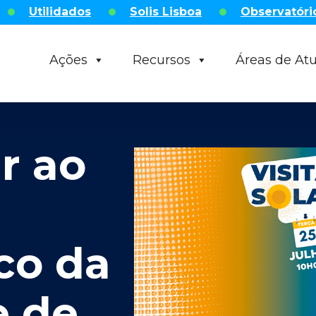
Utilidados
Solis Lisboa
Observatóri
Ações
Recursos
Áreas de At
ar ao
ico da
e de