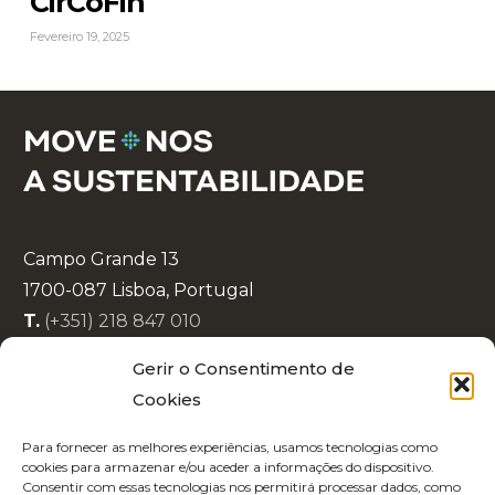
CirCoFin
Fevereiro 19, 2025
Campo Grande 13
1700-087 Lisboa, Portugal
T.
(+351) 218 847 010
E.
info@lisboaenova.org
Gerir o Consentimento de
Cookies
Política de Privacidade
Para fornecer as melhores experiências, usamos tecnologias como
Política de Cookies
cookies para armazenar e/ou aceder a informações do dispositivo.
Consentir com essas tecnologias nos permitirá processar dados, como
Código de Conduta