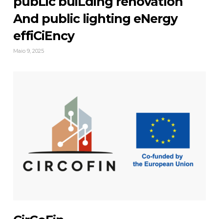
pubLic buiLding renovatIon
And public lighting eNergy
effiCiEncy
Maio 9, 2025