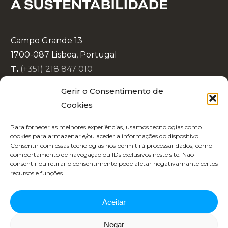
Campo Grande 13
1700-087 Lisboa, Portugal
T.
(+351) 218 847 010
E.
info@lisboaenova.org
Gerir o Consentimento de
Cookies
Política de Privacidade
Para fornecer as melhores experiências, usamos tecnologias como
Política de Cookies
cookies para armazenar e/ou aceder a informações do dispositivo.
Consentir com essas tecnologias nos permitirá processar dados, como
Código de Conduta
comportamento de navegação ou IDs exclusivos neste site. Não
Recrutamento
consentir ou retirar o consentimento pode afetar negativamante certos
recursos e funções.
Aceitar
Negar