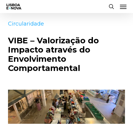
Men
Skip
to
search
main
Circularidade
content
VIBE – Valorização do
Impacto através do
Envolvimento
Comportamental