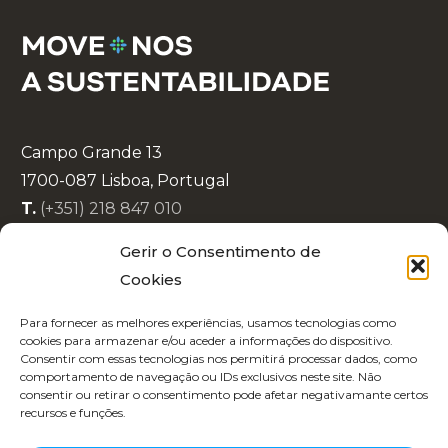
Campo Grande 13
1700-087 Lisboa, Portugal
T.
(+351) 218 847 010
E.
info@lisboaenova.org
Gerir o Consentimento de
Cookies
Política de Privacidade
Para fornecer as melhores experiências, usamos tecnologias como
Política de Cookies
cookies para armazenar e/ou aceder a informações do dispositivo.
Consentir com essas tecnologias nos permitirá processar dados, como
Código de Conduta
comportamento de navegação ou IDs exclusivos neste site. Não
Recrutamento
consentir ou retirar o consentimento pode afetar negativamante certos
recursos e funções.