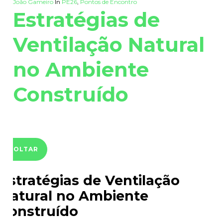
João Gameiro
In
PE26
,
Pontos de Encontro
Estratégias de
Ventilação Natural
no Ambiente
Construído
VOLTAR
Estratégias de Ventilação
Natural no Ambiente
Construído