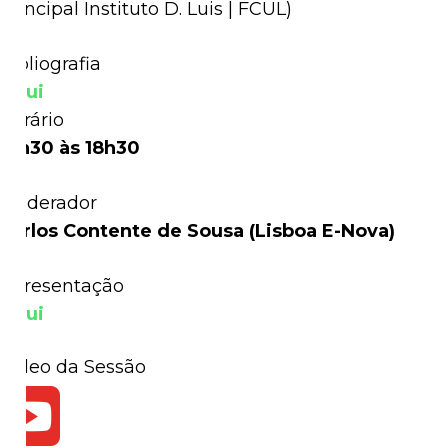
Principal Instituto D. Luis | FCUL
)
Bibliografia
Aqui
Horário
17h30 às 18h30
Moderador
Carlos Contente de Sousa (Lisboa E-Nova)
Apresentação
Aqui
Vídeo da Sessão