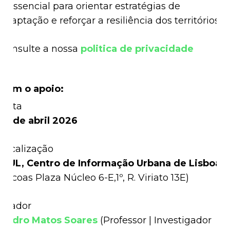
é essencial para orientar estratégias de
adaptação e reforçar a resiliência dos territórios.
Consulte a nossa
politica de privacidade
Com o apoio:
Data
14 de abril 2026
Localização
CIUL, Centro de Informação Urbana de Lisboa
(
Picoas Plaza Núcleo 6-E,1º, R. Viriato 13E)
Orador
Pedro Matos Soares
(
Professor | Investigador