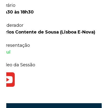
Horário
17h30 às 18h30
Moderador
Carlos Contente de Sousa (Lisboa E-Nova)
Apresentação
Aqui
Vídeo da Sessão