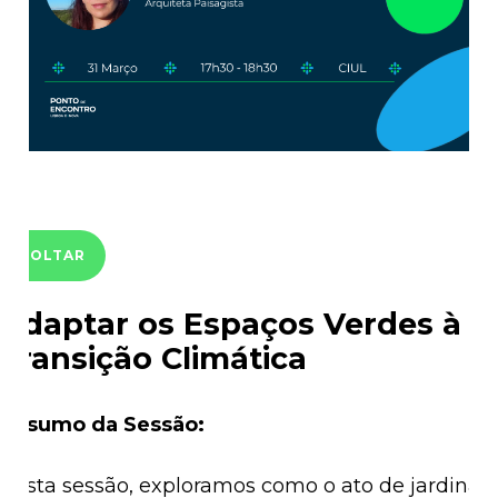
VOLTAR
Adaptar os Espaços Verdes à
Transição Climática
Resumo da Sessão:
Nesta sessão, exploramos como o ato de jardinar