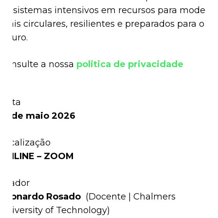
de sistemas intensivos em recursos para modelos
mais circulares, resilientes e preparados para o
futuro.
Consulte a nossa
politica de privacidade
Data
12 de maio 2026
Localização
ONLINE – ZOOM
Orador
Leonardo Rosado
(
Docente | Chalmers
University of Technology)