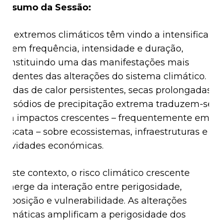
Resumo da Sessão:
Os extremos climáticos têm vindo a intensificar-
se em frequência, intensidade e duração,
constituindo uma das manifestações mais
evidentes das alterações do sistema climático.
Ondas de calor persistentes, secas prolongadas e
episódios de precipitação extrema traduzem-se
em impactos crescentes – frequentemente em
cascata – sobre ecossistemas, infraestruturas e
atividades económicas.
Neste contexto, o risco climático crescente
emerge da interação entre perigosidade,
exposição e vulnerabilidade. As alterações
climáticas amplificam a perigosidade dos