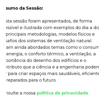
Resumo da Sessão:
Nesta sessão foram apresentados, de forma
acessível e ilustrada com exemplos do dia a dia,
as principais metodologias, modelos físicos e
desafios dos sistemas de ventilação natural.
Foram ainda abordados temas como o consumo
de energia, o conforto térmico, a ventilação, a
importância do desenho dos edifícios e o
contributo que a ciência e a engenharia podem
dar para criar espaços mais saudáveis, eficientes
e preparados para o futuro.
Consulte a nossa
politica de privacidade