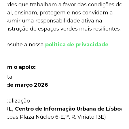
verdes que trabalham a favor das condições do
local, ensinam, protegem e nos convidam a
assumir uma responsabilidade ativa na
construção de espaços verdes mais resilientes.
Consulte a nossa
politica de privacidade
Com o apoio:
Data
31 de março 2026
Localização
CIUL, Centro de Informação Urbana de Lisboa
(
Picoas Plaza Núcleo 6-E,1º, R. Viriato 13E)