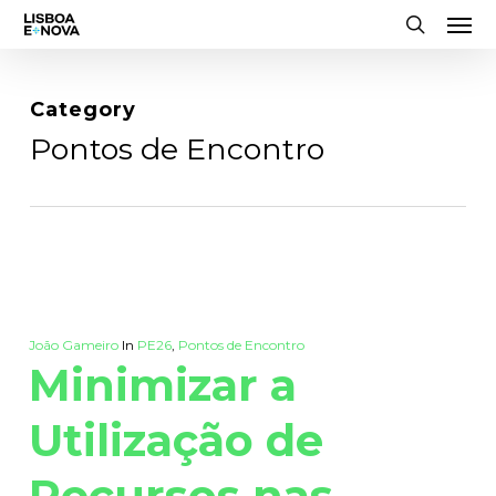
Men
Skip
to
search
main
content
Category
Pontos de Encontro
João Gameiro
In
PE26
,
Pontos de Encontro
Minimizar a
Utilização de
Recursos nas