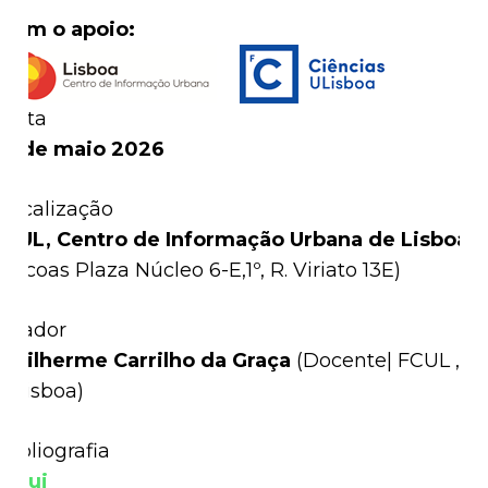
Com o apoio:
Data
5 de maio 2026
Localização
CIUL, Centro de Informação Urbana de Lisboa
(
Picoas Plaza Núcleo 6-E,1º, R. Viriato 13E)
Orador
Guilherme Carrilho da Graça
(
Docente| FCUL ,
ULisboa)
Bibliografia
Aqui