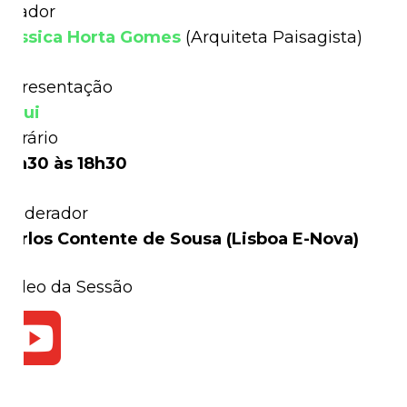
Orador
Jéssica Horta Gomes
(Arquiteta Paisagista)
Apresentação
Aqui
Horário
17h30 às 18h30
Moderador
Carlos Contente de Sousa (Lisboa E-Nova)
Vídeo da Sessão