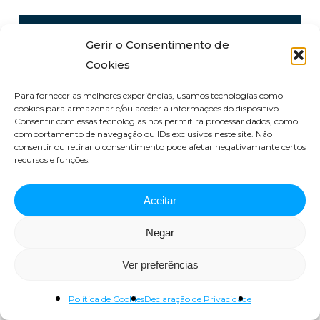
Gerir o Consentimento de
Cookies
Para fornecer as melhores experiências, usamos tecnologias como
cookies para armazenar e/ou aceder a informações do dispositivo.
Consentir com essas tecnologias nos permitirá processar dados, como
comportamento de navegação ou IDs exclusivos neste site. Não
consentir ou retirar o consentimento pode afetar negativamante certos
recursos e funções.
Aceitar
Outras sessões
Negar
Ver preferências
Política de Cookies
Declaração de Privacidade