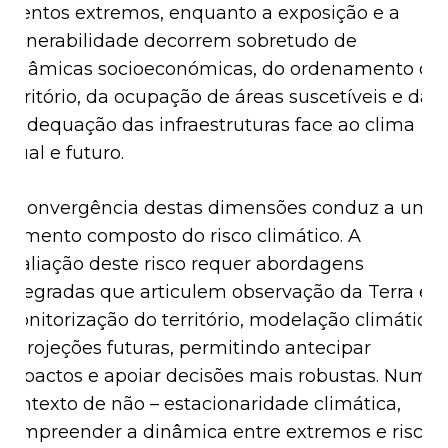
eventos extremos, enquanto a exposição e a
vulnerabilidade decorrem sobretudo de
dinâmicas socioeconómicas, do ordenamento do
território, da ocupação de áreas suscetíveis e da
inadequação das infraestruturas face ao clima
atual e futuro.
A convergência destas dimensões conduz a um
aumento composto do risco climático. A
avaliação deste risco requer abordagens
integradas que articulem observação da Terra e
monitorização do território, modelação climática
e projeções futuras, permitindo antecipar
impactos e apoiar decisões mais robustas. Num
contexto de não – estacionaridade climática,
compreender a dinâmica entre extremos e risco