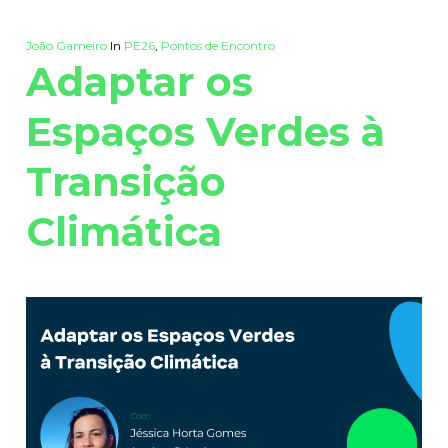
João Gameiro
In
PE26
,
Pontos de Encontro
Adaptar os
Espaços Verdes à
Transição
Climática