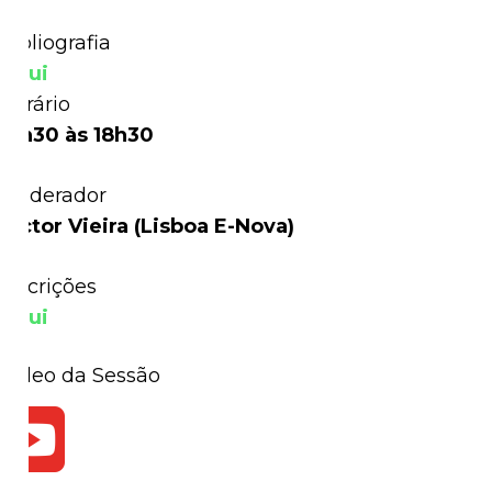
Bibliografia
Aqui
Horário
17h30 às 18h30
Moderador
Victor Vieira (Lisboa E-Nova)
Inscrições
Aqui
Vídeo da Sessão