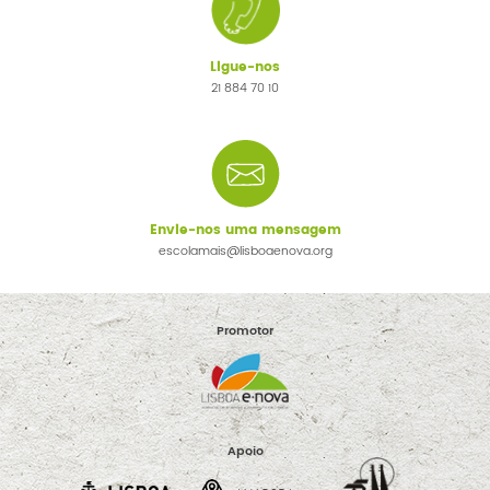
Ligue-nos
21 884 70 10
Envie-nos uma mensagem
escolamais@lisboaenova.org
Promotor
Apoio