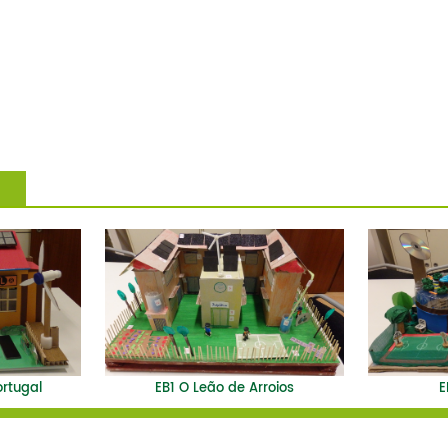
ortugal
EB1 O Leão de Arroios
E