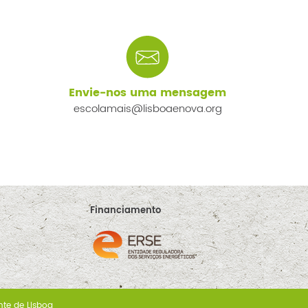
Envie-nos uma mensagem
escolamais@lisboaenova.org
Financiamento
nte de Lisboa