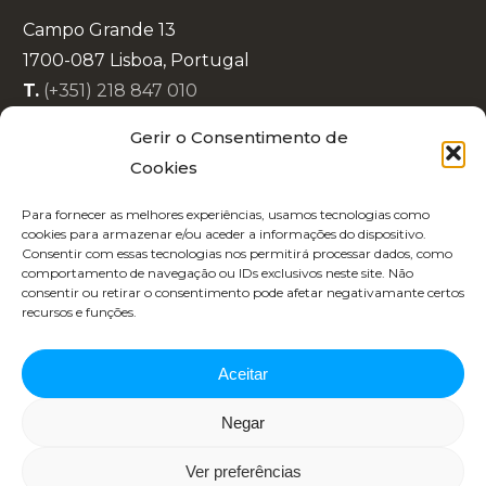
Campo Grande 13
1700-087 Lisboa, Portugal
T.
(+351) 218 847 010
E.
info@lisboaenova.org
Gerir o Consentimento de
Cookies
Política de Privacidade
Para fornecer as melhores experiências, usamos tecnologias como
Política de Cookies
cookies para armazenar e/ou aceder a informações do dispositivo.
Consentir com essas tecnologias nos permitirá processar dados, como
Código de Conduta
comportamento de navegação ou IDs exclusivos neste site. Não
Recrutamento
consentir ou retirar o consentimento pode afetar negativamante certos
recursos e funções.
Aceitar
Negar
Copyright 2025 | Designed by
Republica 45
Ver preferências