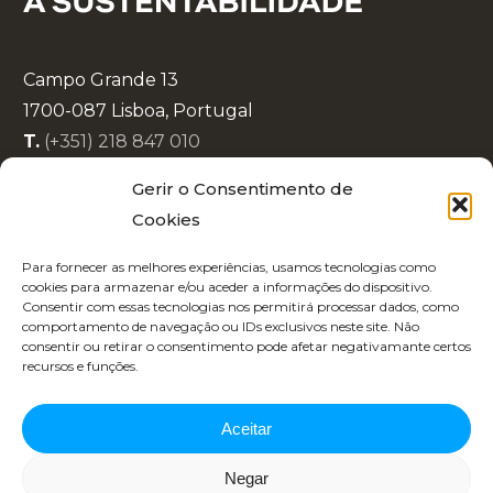
Campo Grande 13
1700-087 Lisboa, Portugal
T.
(+351) 218 847 010
E.
info@lisboaenova.org
Gerir o Consentimento de
Cookies
Política de Privacidade
Para fornecer as melhores experiências, usamos tecnologias como
Política de Cookies
cookies para armazenar e/ou aceder a informações do dispositivo.
Consentir com essas tecnologias nos permitirá processar dados, como
Código de Conduta
comportamento de navegação ou IDs exclusivos neste site. Não
Recrutamento
consentir ou retirar o consentimento pode afetar negativamante certos
recursos e funções.
Aceitar
Negar