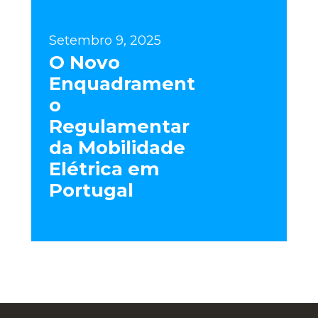
Setembro 9, 2025
O Novo
Enquadrament
o
Regulamentar
da Mobilidade
Elétrica em
Portugal