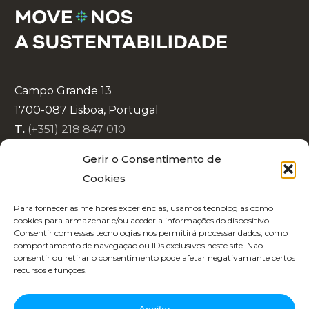
Campo Grande 13
1700-087 Lisboa, Portugal
T.
(+351) 218 847 010
E.
info@lisboaenova.org
Gerir o Consentimento de
Cookies
Política de Privacidade
Para fornecer as melhores experiências, usamos tecnologias como
Política de Cookies
cookies para armazenar e/ou aceder a informações do dispositivo.
Consentir com essas tecnologias nos permitirá processar dados, como
Código de Conduta
comportamento de navegação ou IDs exclusivos neste site. Não
Recrutamento
consentir ou retirar o consentimento pode afetar negativamante certos
recursos e funções.