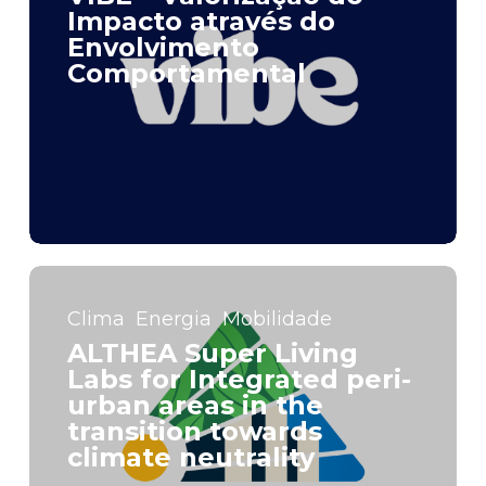
Impacto através do
Envolvimento
Comportamental
Clima
Energia
Mobilidade
ALTHEA Super Living
Labs for Integrated peri-
urban areas in the
transition towards
climate neutrality