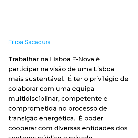
Filipa Sacadura
Ma
Trabalhar na Lisboa E-Nova é
É 
participar na visão de uma Lisboa
eq
mais sustentável. É ter o privilégio de
se
colaborar com uma equipa
ca
multidisciplinar, competente e
im
comprometida no processo de
transição energética. É poder
cooperar com diversas entidades dos
sectores público e privado,