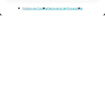
Política de Cookies
Declaração de Privacidade
Campo Grande 13
1700-087 Lisboa, Portugal
T.
(+351) 218 847 010
E.
info@lisboaenova.org
Política de Privacidade
Política de Cookies
Código de Conduta
Recrutamento