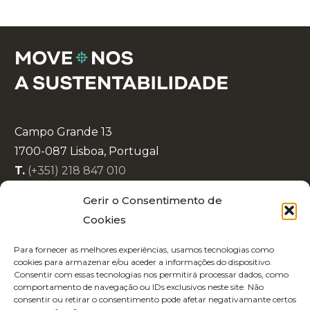
Campo Grande 13
1700-087 Lisboa, Portugal
T.
(+351) 218 847 010
E.
info@lisboaenova.org
Gerir o Consentimento de
Cookies
Política de Privacidade
Para fornecer as melhores experiências, usamos tecnologias como
Política de Cookies
cookies para armazenar e/ou aceder a informações do dispositivo.
Consentir com essas tecnologias nos permitirá processar dados, como
Código de Conduta
comportamento de navegação ou IDs exclusivos neste site. Não
Recrutamento
consentir ou retirar o consentimento pode afetar negativamante certos