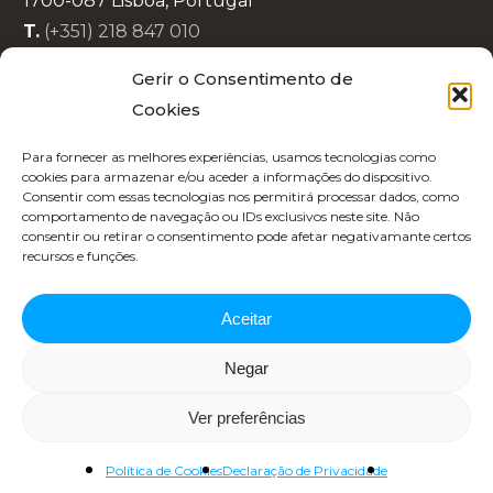
1700-087 Lisboa, Portugal
T.
(+351) 218 847 010
E.
info@lisboaenova.org
Gerir o Consentimento de
Cookies
Política de Privacidade
Para fornecer as melhores experiências, usamos tecnologias como
Política de Cookies
cookies para armazenar e/ou aceder a informações do dispositivo.
Consentir com essas tecnologias nos permitirá processar dados, como
Código de Conduta
comportamento de navegação ou IDs exclusivos neste site. Não
Recrutamento
consentir ou retirar o consentimento pode afetar negativamante certos
recursos e funções.
Aceitar
Negar
Copyright 2025 | Designed by
Republica 45
Ver preferências
Política de Cookies
Declaração de Privacidade