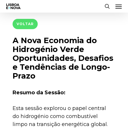
Men
Skip
to
search
main
VOLTAR
content
A Nova Economia do
Hidrogénio Verde
Oportunidades, Desafios
e Tendências de Longo-
Prazo
Resumo da Sessão:
Esta sessão explorou o papel central
do hidrogénio como combustível
limpo na transição energética global.