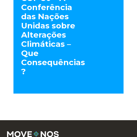
Conferência
das Nações
Unidas sobre
Alterações
Climáticas –
Que
Consequências
?