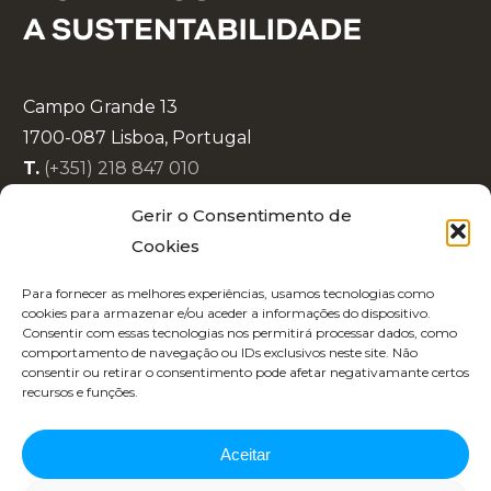
Campo Grande 13
1700-087 Lisboa, Portugal
T.
(+351) 218 847 010
E.
info@lisboaenova.org
Gerir o Consentimento de
Cookies
Política de Privacidade
Para fornecer as melhores experiências, usamos tecnologias como
Política de Cookies
cookies para armazenar e/ou aceder a informações do dispositivo.
Consentir com essas tecnologias nos permitirá processar dados, como
Código de Conduta
comportamento de navegação ou IDs exclusivos neste site. Não
Recrutamento
consentir ou retirar o consentimento pode afetar negativamante certos
recursos e funções.
Aceitar