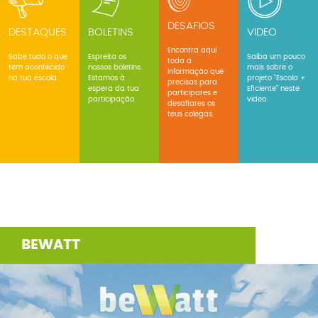
DESAFIOS
DESTAQUES
BOLETINS
VIDEO
Encontra aqui
Sabe tudo o que
Espreita os
Saiba um pouco
toda a
tem acontecido
nossos boletins.
mais sobre o
informação que
na tua escola.
Estamos à
projeto "Escola +
precisas para
espera da tua
Eficiente" neste
participares e
participação.
video.
desafiares os
teus colegas.
BEWATT