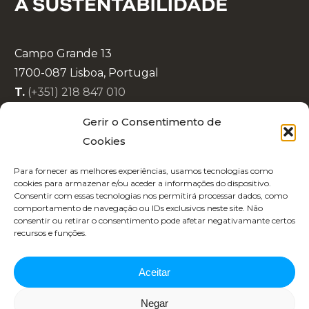
Campo Grande 13
1700-087 Lisboa, Portugal
T.
(+351) 218 847 010
E.
info@lisboaenova.org
Gerir o Consentimento de
Cookies
Política de Privacidade
Para fornecer as melhores experiências, usamos tecnologias como
Política de Cookies
cookies para armazenar e/ou aceder a informações do dispositivo.
Consentir com essas tecnologias nos permitirá processar dados, como
Código de Conduta
comportamento de navegação ou IDs exclusivos neste site. Não
Recrutamento
consentir ou retirar o consentimento pode afetar negativamante certos
recursos e funções.
Aceitar
Negar