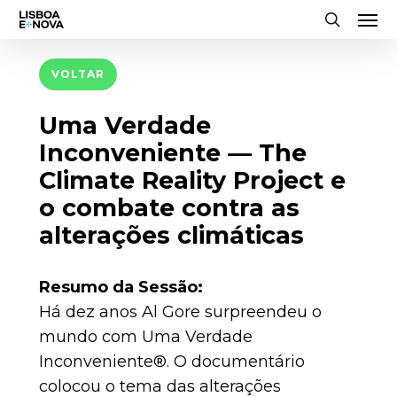
Men
Skip
to
search
main
VOLTAR
content
Uma Verdade
Inconveniente — The
Climate Reality Project e
o combate contra as
alterações climáticas
Resumo da Sessão:
Há dez anos Al Gore surpreendeu o
mundo com Uma Verdade
Inconveniente®. O documentário
colocou o tema das alterações