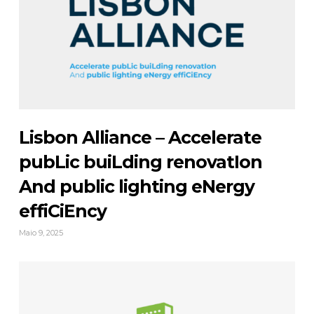
Lisbon Alliance – Accelerate
pubLic buiLding renovatIon
And public lighting eNergy
effiCiEncy
Maio 9, 2025