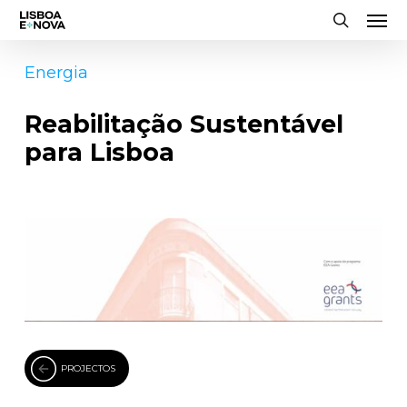
Men
Skip
to
search
main
Energia
content
Reabilitação Sustentável
para Lisboa
PROJECTOS