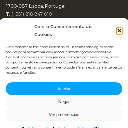
1700-087 Lisboa, Portugal
T.
(+351) 218 847 010
E.
info@lisboaenova.org
Gerir o Consentimento de
Cookies
Política de Privacidade
Para fornecer as melhores experiências, usamos tecnologias como
Política de Cookies
cookies para armazenar e/ou aceder a informações do dispositivo.
Consentir com essas tecnologias nos permitirá processar dados, como
Código de Conduta
comportamento de navegação ou IDs exclusivos neste site. Não
Recrutamento
consentir ou retirar o consentimento pode afetar negativamante certos
recursos e funções.
Aceitar
Negar
Copyright 2025 | Designed by
Republica 45
Ver preferências