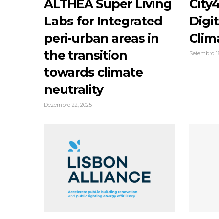
ALTHEA Super Living
City4
Labs for Integrated
Digit
peri-urban areas in
Clim
the transition
Setembro 18
towards climate
neutrality
Dezembro 22, 2025