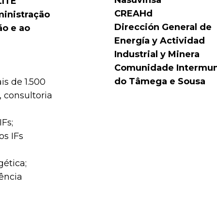
LITE
CREAHd
ministração
Dirección General de
ão e ao
Energía y Actividad
Industrial y Minera
Comunidade Intermun
do Tâmega e Sousa
s de 1.500
 consultoria
IFs;
os IFs
gética;
iência