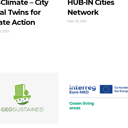
Climate – City
HUB-IN Cities
al Twins for
Network
ate Action
Maio 19, 2025
, 2025