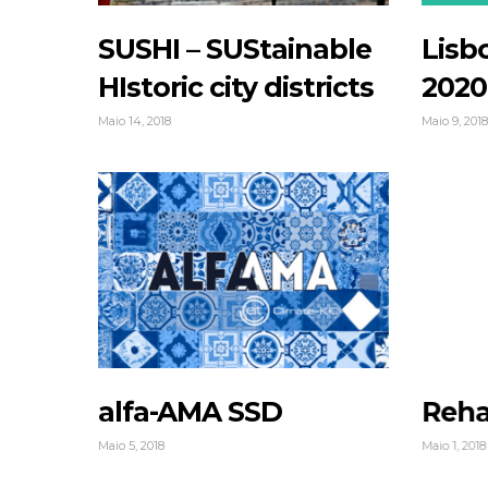
Lisb
SUSHI – SUStainable
2020
HIstoric city districts
Maio 9, 201
Maio 14, 2018
alfa-AMA SSD
Reha
Maio 5, 2018
Maio 1, 2018