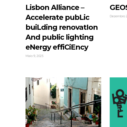
Lisbon Alliance –
GEO
Accelerate pubLic
Dezembro 2
buiLding renovatIon
And public lighting
eNergy effiCiEncy
Maio 9, 2025