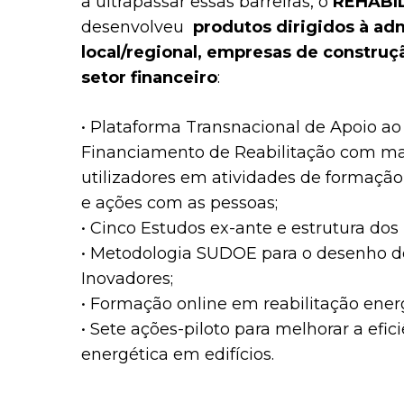
a ultrapassar essas barreiras, o
REHABI
desenvolveu
produtos dirigidos à ad
local/regional, empresas de construç
setor financeiro
:
•
Plataforma Transnacional de Apoio ao
Financiamento de Reabilitação
com mai
utilizadores em atividades de formação,
e ações com as pessoas;
• Cinco Estudos ex-ante e estrutura dos 
•
Metodologia SUDOE
para o desenho d
Inovadores;
•
Formação online
em
reabilitação ener
• Sete ações-piloto para melhorar a efic
energética em edifícios.