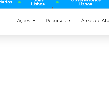
Solis
Observatórios
idados
Lisboa
Lisboa
Ações
Recursos
Áreas de At