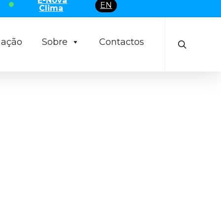
E-Nova
EN
Clima
search
uação
Sobre
Contactos