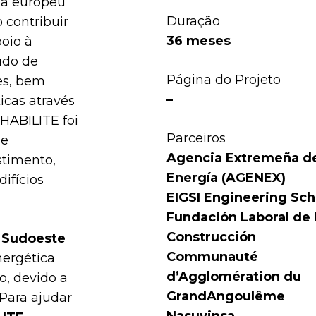
ma europeu
Duração
 contribuir
36 meses
poio à
tudo de
Página do Projeto
res, bem
–
icas através
EHABILITE foi
Parceiros
ue
Agencia Extremeña de
stimento,
Energía (AGENEX)
ifícios
EIGSI Engineering Sch
Fundación Laboral de 
Construcción
, Sudoeste
Communauté
energética
d’Agglomération du
, devido a
GrandAngoulême
 Para ajudar
Nasuvinsa