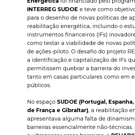
Energética
foi financiado pelo progra
INTERREG SUDOE
e teve como objetivo
para o desenho de novas políticas de a
reabilitação energética, incluindo o es
instrumentos financeiros (IFs) inovado
como testar a viabilidade de novas polít
de ações-piloto. O desafio do projeto R
a identificação e capitalização de IFs q
permitissem quebrar a barreira do inve
tanto em casas particulares como em ed
públicos.
No espaço
SUDOE (Portugal, Espanha
de França e Gibraltar)
, a reabilitação 
apresentava alguma falta de dinamismo
barreiras essencialmente não-técnicas.