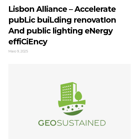
Lisbon Alliance – Accelerate
pubLic buiLding renovatIon
And public lighting eNergy
effiCiEncy
Maio 9, 2025