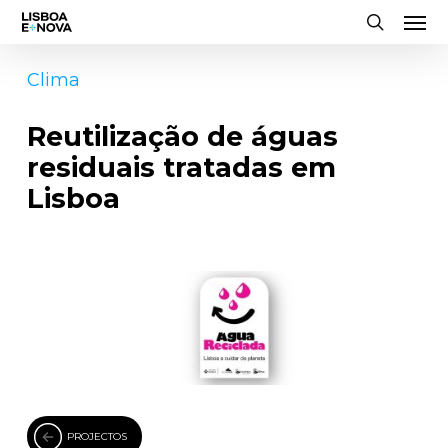
Men
Skip
to
search
main
Clima
content
Reutilização de águas
residuais tratadas em
Lisboa
PROJECTOS