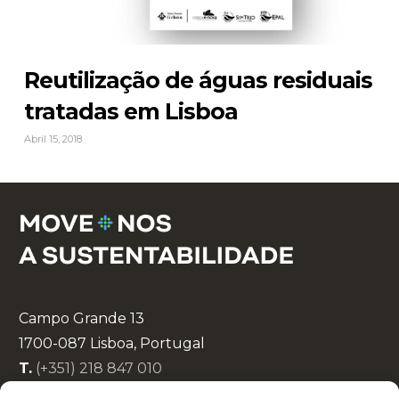
Reutilização de águas residuais
tratadas em Lisboa
Abril 15, 2018
Campo Grande 13
1700-087 Lisboa, Portugal
T.
(+351) 218 847 010
E.
info@lisboaenova.org