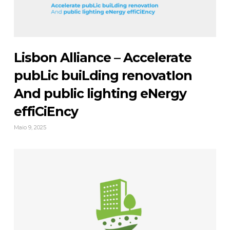
Lisbon Alliance – Accelerate
pubLic buiLding renovatIon
And public lighting eNergy
effiCiEncy
Maio 9, 2025