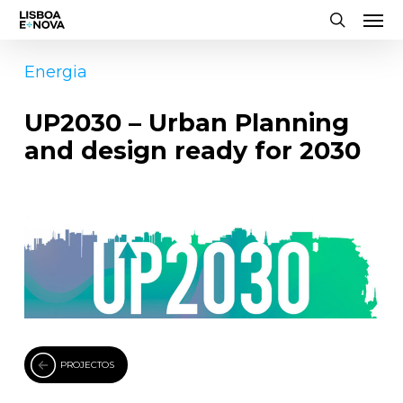
Men
Skip
to
search
main
Energia
content
UP2030 – Urban Planning
and design ready for 2030
PROJECTOS