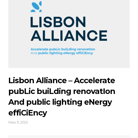
Lisbon Alliance – Accelerate
pubLic buiLding renovatIon
And public lighting eNergy
effiCiEncy
Maio 9, 2025