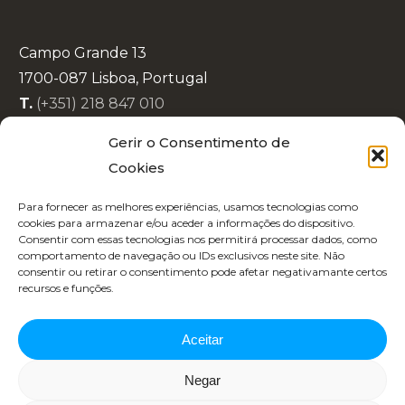
Campo Grande 13
1700-087 Lisboa, Portugal
T.
(+351) 218 847 010
E.
info@lisboaenova.org
Gerir o Consentimento de
Cookies
Política de Privacidade
Para fornecer as melhores experiências, usamos tecnologias como
Política de Cookies
cookies para armazenar e/ou aceder a informações do dispositivo.
Consentir com essas tecnologias nos permitirá processar dados, como
Código de Conduta
comportamento de navegação ou IDs exclusivos neste site. Não
Recrutamento
consentir ou retirar o consentimento pode afetar negativamante certos
recursos e funções.
Aceitar
Negar