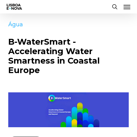
Men
Skip
to
search
main
Água
content
B-WaterSmart -
Accelerating Water
Smartness in Coastal
Europe